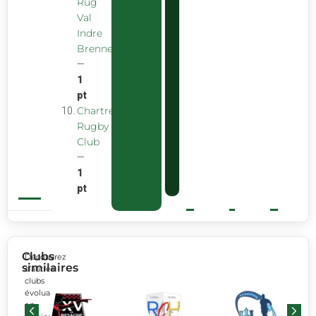
Rug
Val
Indre
Brenne
—
1
pt
Chartreuse
Rugby
Club
—
1
pt
Clubs
Découvrez
similaires
d’autres
clubs
évoluant
en