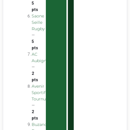
5
pts
Saone
Seille
Rugby
—
5
pts
AC
Aubigny
—
2
pts
Avenir
Sportif
Tournus
—
2
pts
Buzancais