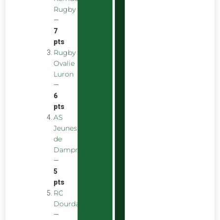
Rugby
—
7
pts
Rugby
Ovalie
Luron
—
6
pts
AS
Jeunes
de
Dampniat
—
5
pts
RC
Dourdan
—