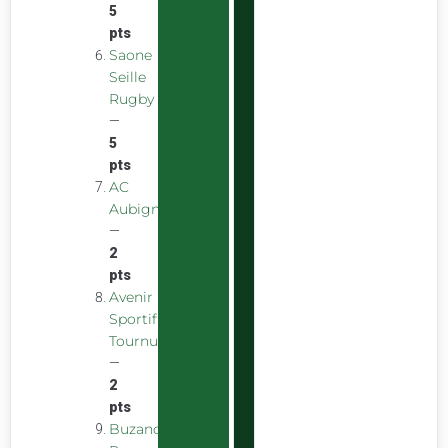
5
pts
Saone
Seille
Rugby
—
5
pts
AC
Aubigny
—
2
pts
Avenir
Sportif
Tournus
—
2
pts
Buzancais