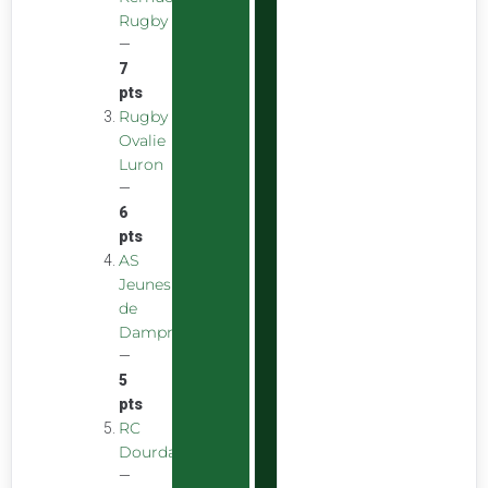
Rugby
—
7
pts
Rugby
Ovalie
Luron
—
6
pts
AS
Jeunes
de
Dampniat
—
5
pts
RC
Dourdan
—