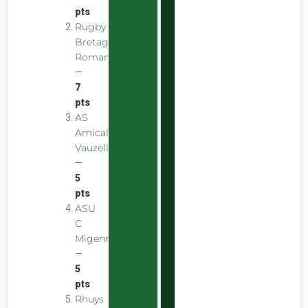
pts
Rugby
Bretagne
Romantique
—
7
pts
AS
Amicale
Vauzelles
—
5
pts
ASU
C
Migennes
—
5
pts
Rhuys