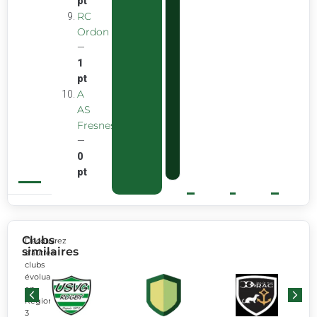
pt
RC
Ordon
—
1
pt
A
AS
Fresnes
—
0
pt
Clubs
Découvrez
similaires
d’autres
clubs
évoluant
en
Régionale
3