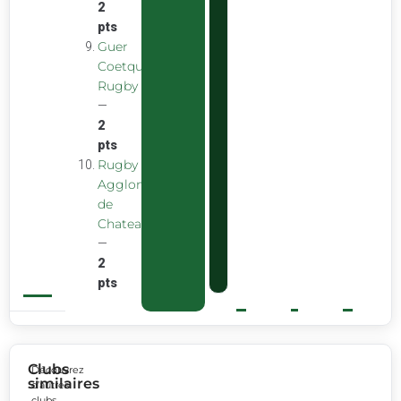
2
pts
Guer
Coetquidan
Rugby
—
2
pts
Rugby
Agglomeration
de
Chateaubourg
—
2
pts
Clubs
Découvrez
similaires
d’autres
clubs