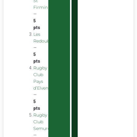
St
Firmin
—
5
pts
Les
Redoubstables
—
5
pts
Rugby
Club
Pays
d’Elven
—
5
pts
Rugby
Club
Semurois
—