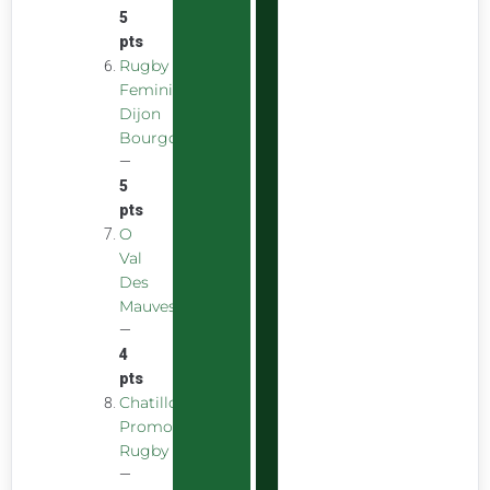
5
pts
Rugby
Feminin
Dijon
Bourgogne
—
5
pts
O
Val
Des
Mauves
—
4
pts
Chatillon
Promotion
Rugby
—