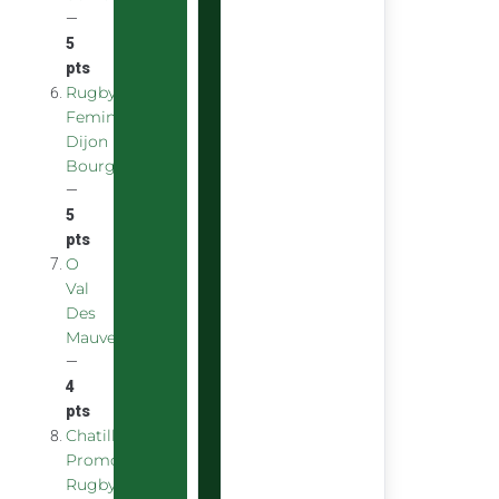
—
5
pts
Rugby
Feminin
Dijon
Bourgogne
—
5
pts
O
Val
Des
Mauves
—
4
pts
Chatillon
Promotion
Rugby