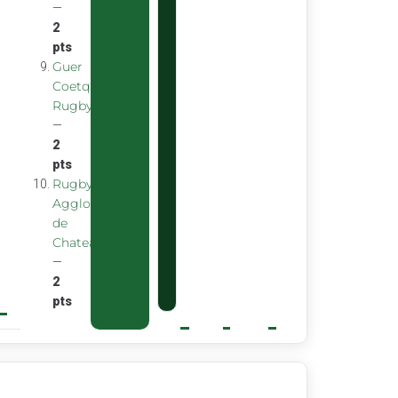
—
2
pts
Guer
Coetquidan
Rugby
—
2
pts
Rugby
Agglomeration
de
Chateaubourg
—
2
pts