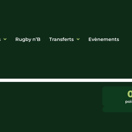
s
Rugby n’B
Transferts
Evènements
poi