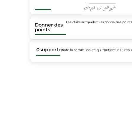
-1
15/06
29/06
13/07
27/07
07/08
Les clubs auxquels tu as donné des point
Donner des
points
0
supporter
Toute la communauté qui soutient le Putea