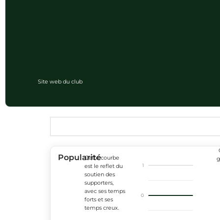
Site web du club
Popularité
Cette courbe
g
1
est le reflet du
soutien des
supporters,
avec ses temps
0
forts et ses
temps creux.