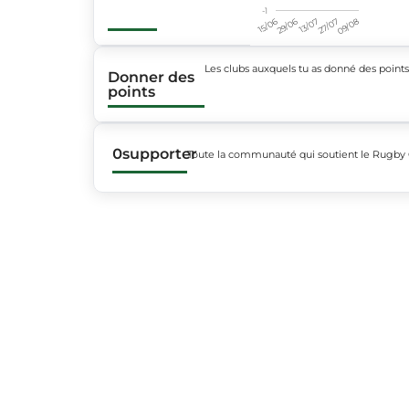
-1
15/06
29/06
13/07
27/07
09/08
Les clubs auxquels tu as donné des point
Donner des
points
0
supporter
Toute la communauté qui soutient le Rugby 