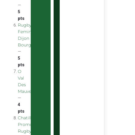
—
5
pts
Rugby
Feminin
Dijon
Bourgogne
—
5
pts
O
Val
Des
Mauves
—
4
pts
Chatillon
Promotion
Rugby