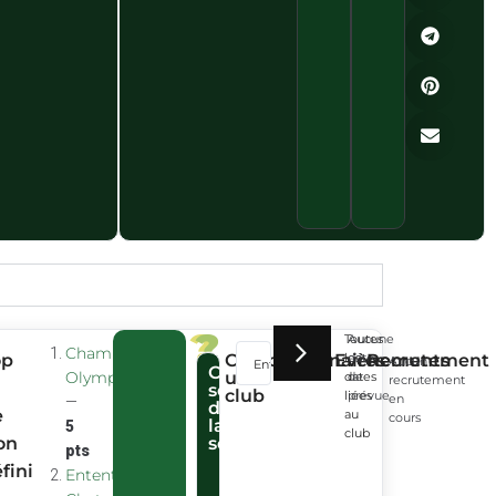
?
?
Toutes
Aucune
Chambertin
op
Cherche
Partenaires
Evènements
les
date
Recrutement
Aucun
Connecte-
Club
Olympique
un
dates
de
recrutement
toi
secret
club
liées
prévue
en
—
pour
de
e
au
cours
la
participer
5
club
on
semaine
au
pts
club
fini
Entente
secret.