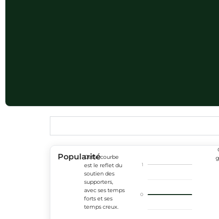
Popularité
Cette courbe
g
1
est le reflet du
soutien des
supporters,
avec ses temps
0
forts et ses
temps creux.