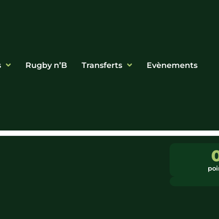
s
Rugby n’B
Transferts
Evènements
poi