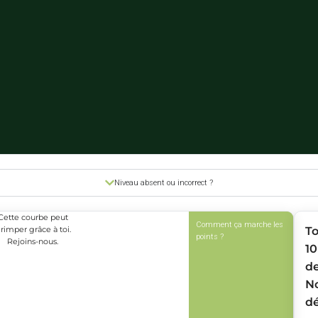
Niveau absent ou incorrect ?
Cette courbe peut
Comment ça marche les
rimper grâce à toi.
T
points ?
Rejoins-nous.
10
d
N
dé