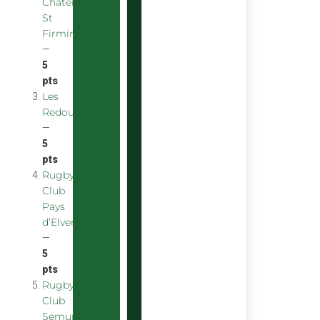
Chatenoy
St
Firmin
—
5
pts
Les
Redoubstables
—
5
pts
Rugby
Club
Pays
d’Elven
—
5
pts
Rugby
Club
Semurois