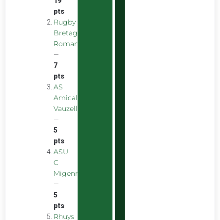
19
pts
Rugby
Bretagne
Romantique
—
7
pts
AS
Amicale
Vauzelles
—
5
pts
ASU
C
Migennes
—
5
pts
Rhuys