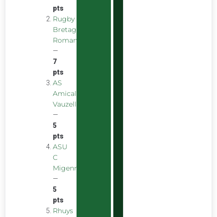
pts
Rugby
Bretagne
Romantique
—
7
pts
AS
Amicale
Vauzelles
—
5
pts
ASU
C
Migennes
—
5
pts
Rhuys