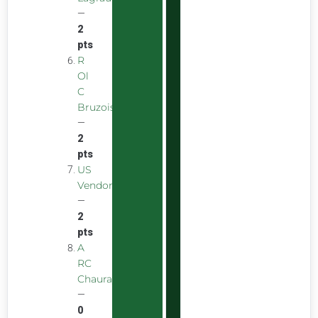
—
2
pts
R
Ol
C
Bruzois
—
2
pts
US
Vendomoise
—
2
pts
A
RC
Chauray
—
0