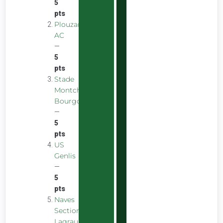
5
pts
Plouzane
AC
—
5
pts
Stade
Montchaninois
Bourgogne
—
5
pts
US
Genlis
—
5
pts
Naves
Section
Lagraulière