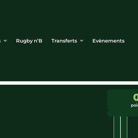
s
Rugby n’B
Transferts
Evènements
Ligue
Ville
:
:
poi
Occitanie
Riscle