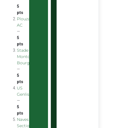
—
5
pts
Plouzane
AC
—
5
pts
Stade
Montchaninois
Bourgogne
—
5
pts
US
Genlis
—
5
pts
Naves
Section