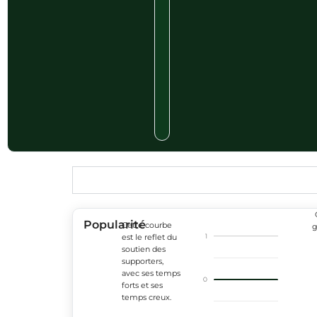
Popularité
Cette courbe
g
1
est le reflet du
soutien des
supporters,
avec ses temps
0
forts et ses
temps creux.