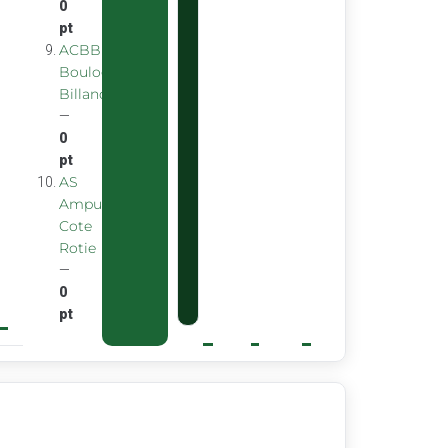
0
pt
ACBB
Boulogne
Billancourt
—
0
pt
AS
Ampuis
Cote
Rotie
—
0
pt