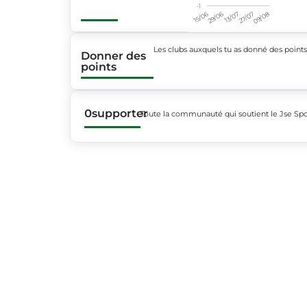
-1
15/06
29/06
13/07
27/07
09/08
Les clubs auxquels tu as donné des point
Donner des
points
0
supporter
Toute la communauté qui soutient le Jse Spor