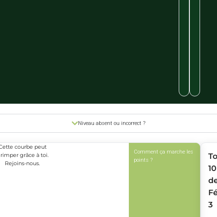
Niveau absent ou incorrect ?
Cette courbe peut
Comment ça marche les
rimper grâce à toi.
T
points ?
Rejoins-nous.
10
d
Fé
3