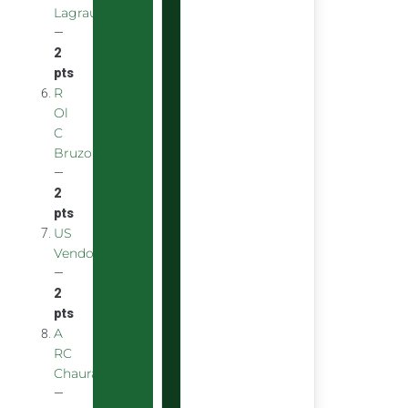
Lagraulière
—
2
pts
R
Ol
C
Bruzois
—
2
pts
US
Vendomoise
—
2
pts
A
RC
Chauray
—