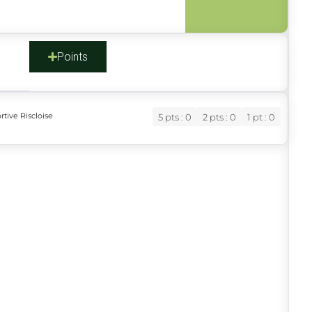
s
Points
tive Riscloise
5 pts : 0
2 pts : 0
1 pt : 0