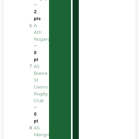
—
2
pts
A
Ath
Nogarolienne
—
0
pt
AS
Bievre
St
Geoirs
Rugby
Club
—
0
pt
AS
Merignac