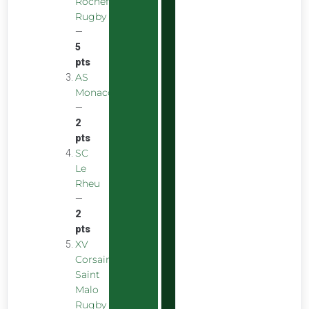
Rochefort
Rugby
—
5
pts
AS
Monaco
—
2
pts
SC
Le
Rheu
—
2
pts
XV
Corsaire
Saint
Malo
Rugby