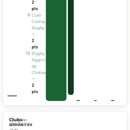
2
pts
Guer
Coetquidan
Rugby
—
2
pts
Rugby
Agglomeration
de
Chateaubourg
—
2
pts
Clubs
Découvrez
similaires
d’autres
clubs