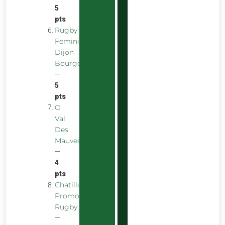
5
pts
Rugby
Feminin
Dijon
Bourgogne
—
5
pts
O
Val
Des
Mauves
—
4
pts
Chatillon
Promotion
Rugby
—