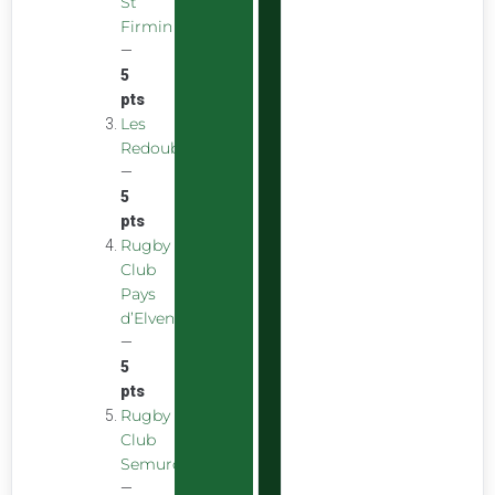
St
Firmin
—
5
pts
Les
Redoubstables
—
5
pts
Rugby
Club
Pays
d’Elven
—
5
pts
Rugby
Club
Semurois
—