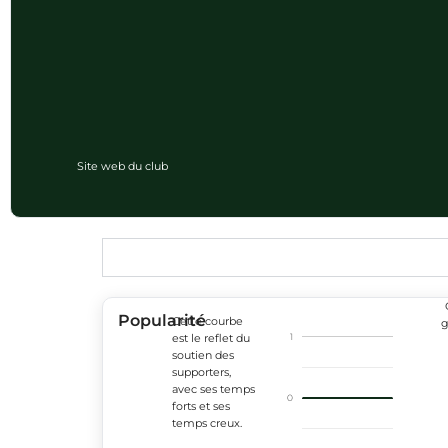
Site web du club
Popularité
Cette courbe
g
1
est le reflet du
soutien des
supporters,
avec ses temps
0
forts et ses
temps creux.