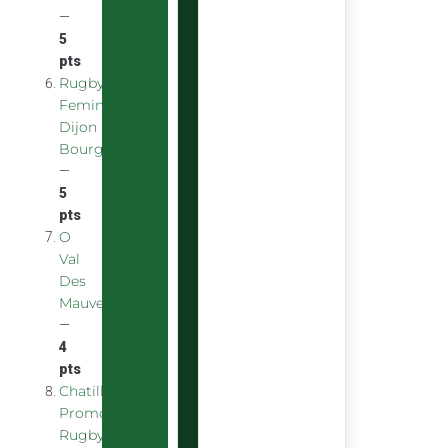
—
5
pts
Rugby
Feminin
Dijon
Bourgogne
—
5
pts
O
Val
Des
Mauves
—
4
pts
Chatillon
Promotion
Rugby