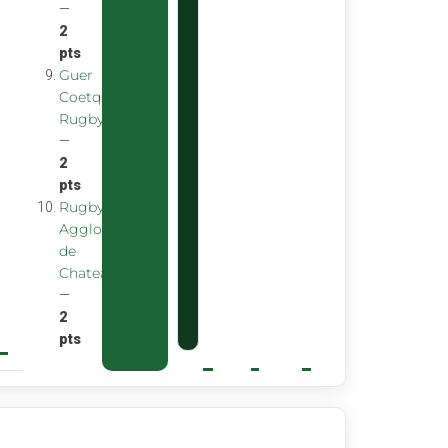
—
2
pts
Guer
Coetquidan
Rugby
—
2
pts
Rugby
Agglomeration
de
Chateaubourg
—
2
pts