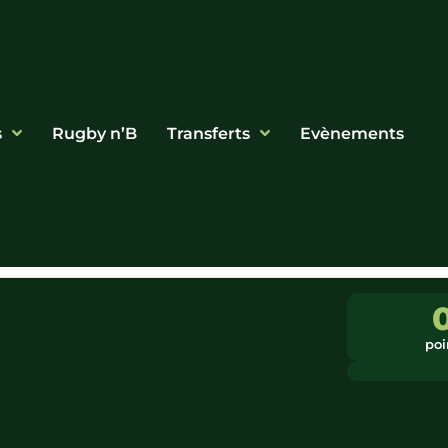
s
Rugby n’B
Transferts
Evènements
poi