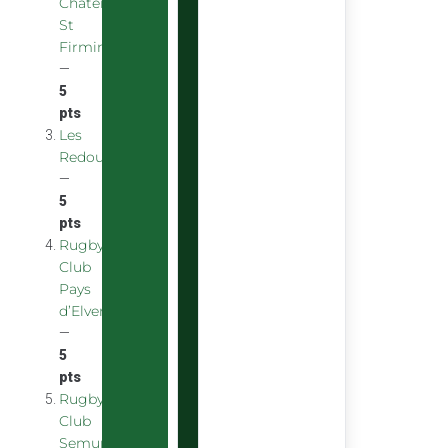
Chatenoy
St
Firmin
—
5
pts
Les
Redoubstables
—
5
pts
Rugby
Club
Pays
d’Elven
—
5
pts
Rugby
Club
Semurois