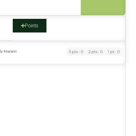
s
Points
ly Mazarin
5 pts : 0
2 pts : 0
1 pt : 0