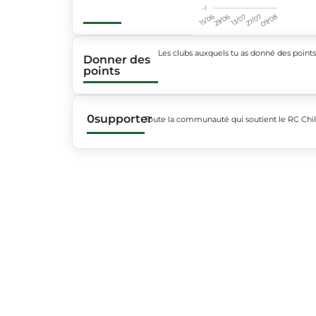
-1
15/06
29/06
13/07
27/07
09/08
Les clubs auxquels tu as donné des point
Donner des
points
0
supporter
Toute la communauté qui soutient le RC Chil