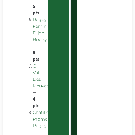
5
pts
Rugby
Feminin
Dijon
Bourgogne
—
5
pts
O
Val
Des
Mauves
—
4
pts
Chatillon
Promotion
Rugby
—