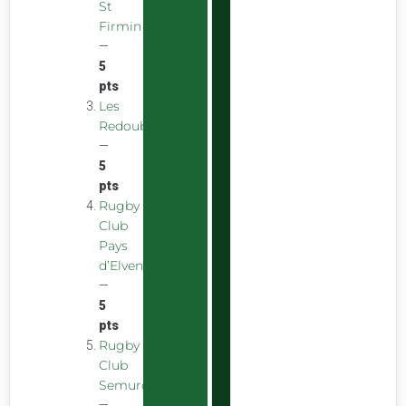
St
Firmin
—
5
pts
Les
Redoubstables
—
5
pts
Rugby
Club
Pays
d’Elven
—
5
pts
Rugby
Club
Semurois
—