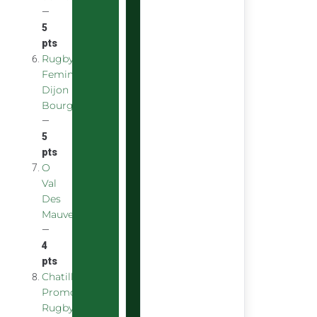
—
5
pts
Rugby
Feminin
Dijon
Bourgogne
—
5
pts
O
Val
Des
Mauves
—
4
pts
Chatillon
Promotion
Rugby