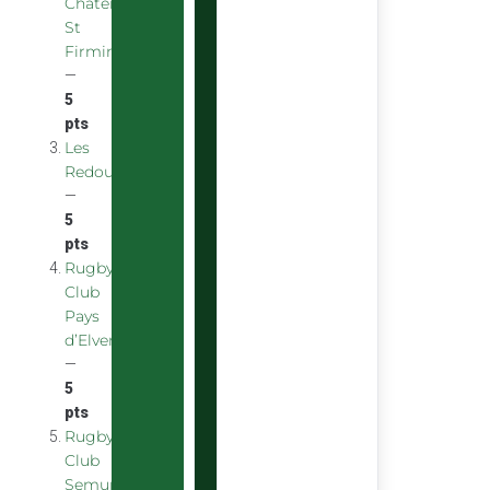
Chatenoy
St
Firmin
—
5
pts
Les
Redoubstables
—
5
pts
Rugby
Club
Pays
d’Elven
—
5
pts
Rugby
Club
Semurois