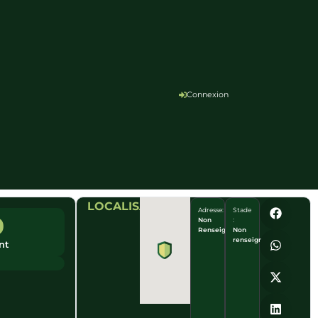
Connexion
LOCALISATION
Adresse:
Stade
0
Non
:
Renseigné
Non
renseigné
nt