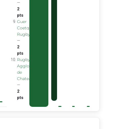
—
2
pts
Guer
Coetquidan
Rugby
—
2
pts
Rugby
Agglomeration
de
Chateaubourg
—
2
pts