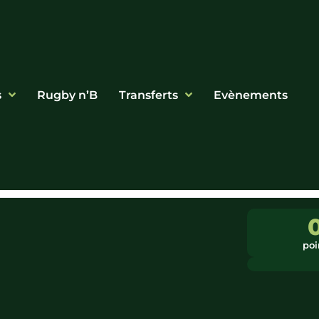
s
Rugby n’B
Transferts
Evènements
poi