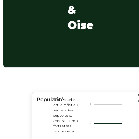
&
Oise
Popularité
Cette courbe
g
1
est le reflet du
soutien des
supporters,
avec ses temps
0
forts et ses
temps creux.