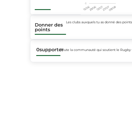
-1
15/06
29/06
13/07
27/07
09/08
Les clubs auxquels tu as donné des point
Donner des
points
0
supporter
Toute la communauté qui soutient le Rugby 