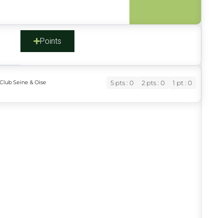
s
Points
Club Seine & Oise
5 pts : 0
2 pts : 0
1 pt : 0