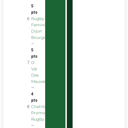
5
pts
Rugby
Feminin
Dijon
Bourgogne
—
5
pts
O
Val
Des
Mauves
—
4
pts
Chatillon
Promotion
Rugby
—