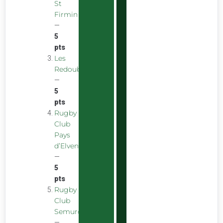
St
Firmin
—
5
pts
Les
Redoubstables
—
5
pts
Rugby
Club
Pays
d’Elven
—
5
pts
Rugby
Club
Semurois
—