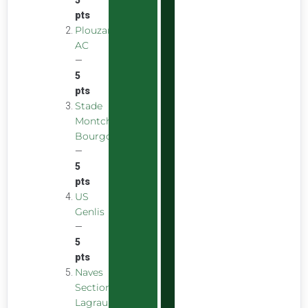
pts
Plouzane
AC
—
5
pts
Stade
Montchaninois
Bourgogne
—
5
pts
US
Genlis
—
5
pts
Naves
Section
Lagraulière