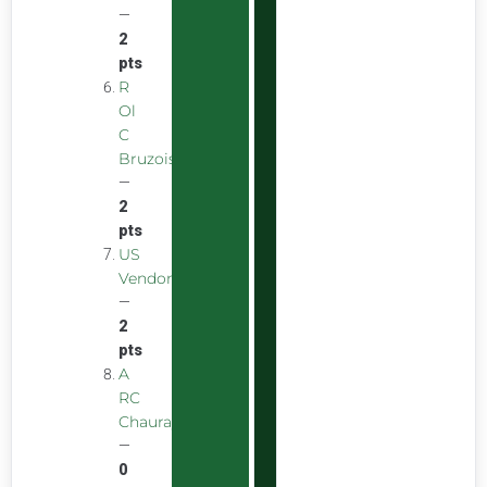
—
2
pts
R
Ol
C
Bruzois
—
2
pts
US
Vendomoise
—
2
pts
A
RC
Chauray
—
0