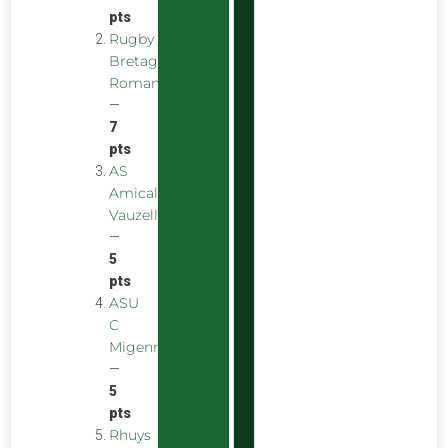
pts
Rugby
Bretagne
Romantique
—
7
pts
AS
Amicale
Vauzelles
—
5
pts
ASU
C
Migennes
—
5
pts
Rhuys