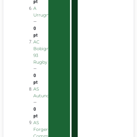
pt
A
Urrugnarrak
—
0
pt
AC
Bobigny
93
Rugby
—
0
pt
AS
Autunoise
—
0
pt
AS
Forgeron
Commentryens