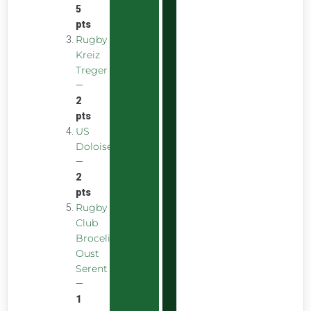
5
pts
Rugby
Kreiz
Treger
—
2
pts
US
Doloise
—
2
pts
Rugby
Club
Broceliande
Oust
Serent
—
1