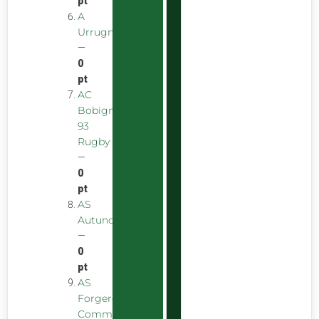
pt
A
Urrugnarrak
—
0
pt
AC
Bobigny
93
Rugby
—
0
pt
AS
Autunoise
—
0
pt
AS
Forgeron
Commentryens