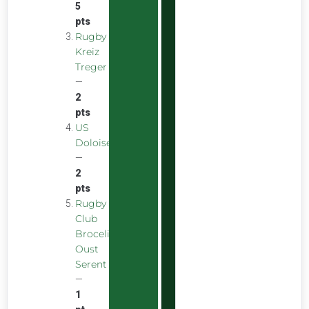
5
pts
Rugby
Kreiz
Treger
—
2
pts
US
Doloise
—
2
pts
Rugby
Club
Broceliande
Oust
Serent
—
1