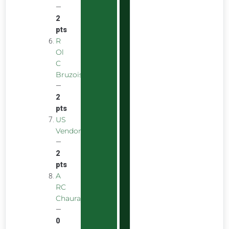
—
2
pts
R
Ol
C
Bruzois
—
2
pts
US
Vendomoise
—
2
pts
A
RC
Chauray
—
0