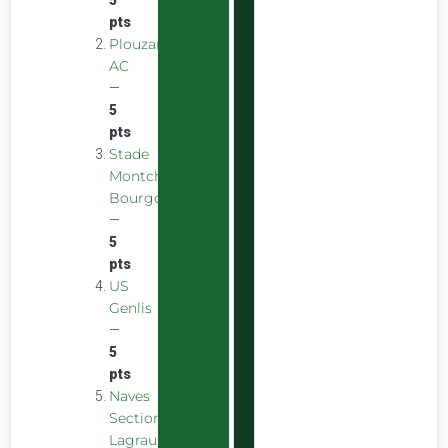
pts
Plouzane
AC
—
5
pts
Stade
Montchaninois
Bourgogne
—
5
pts
US
Genlis
—
5
pts
Naves
Section
Lagraulière