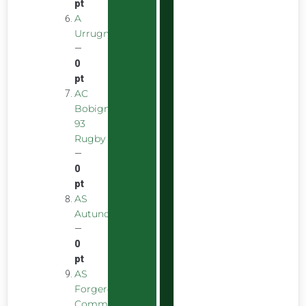
pt
A
Urrugnarrak
—
0
pt
AC
Bobigny
93
Rugby
—
0
pt
AS
Autunoise
—
0
pt
AS
Forgeron
Commentryens