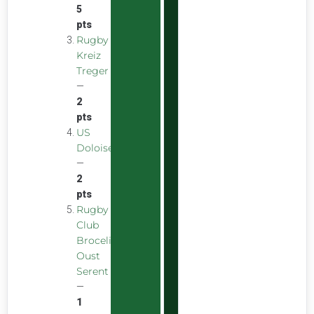
5
pts
Rugby
Kreiz
Treger
—
2
pts
US
Doloise
—
2
pts
Rugby
Club
Broceliande
Oust
Serent
—
1