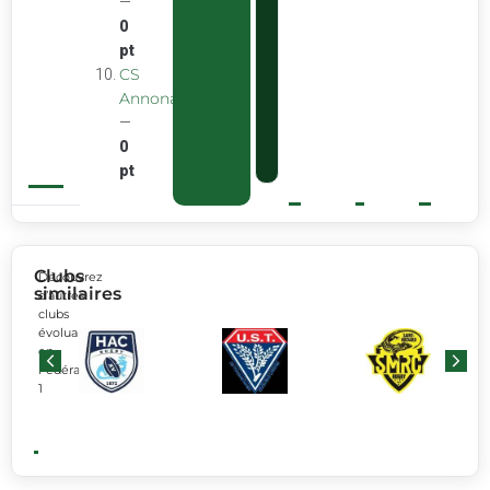
—
0
pt
CS
Annonay
—
0
pt
Clubs
Découvrez
similaires
d’autres
clubs
évoluant
en
Fédérale
1