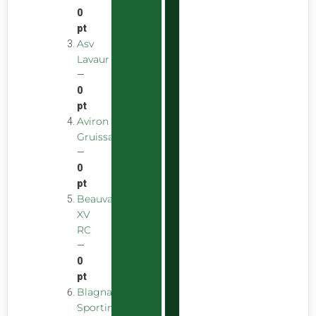
0
pt
Asv
Lavaur
—
0
pt
Aviron
Gruissanais
—
0
pt
Beauvais
XV
RC
—
0
pt
Blagnac
Sporting