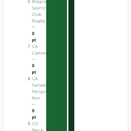
Blagnac
Sporting
Club
Rugby
—
0
pt
CA
Castelsarrasinois
—
0
pt
CA
Sarladais
Perigord
Noir
—
0
pt
CO
Berre