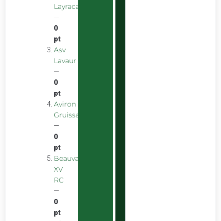
Layracaise
—
0
pt
Asv
Lavaur
—
0
pt
Aviron
Gruissanais
—
0
pt
Beauvais
XV
RC
—
0
pt