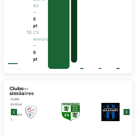
XV
—
0
pt
CS
Annonay
—
0
pt
Clubs
Découvrez
similaires
d’autres
clubs
évoluant
en
Fédérale
1