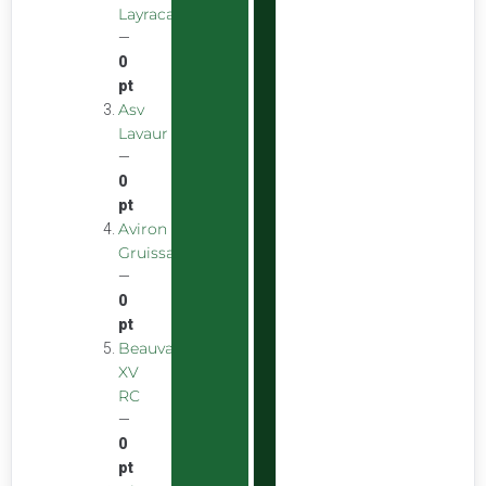
Layracaise
—
0
pt
Asv
Lavaur
—
0
pt
Aviron
Gruissanais
—
0
pt
Beauvais
XV
RC
—
0
pt