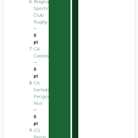
Blagnac
Sporting
Club
Rugby
—
0
pt
CA
Castelsarrasinois
—
0
pt
CA
Sarladais
Perigord
Noir
—
0
pt
CO
Berre