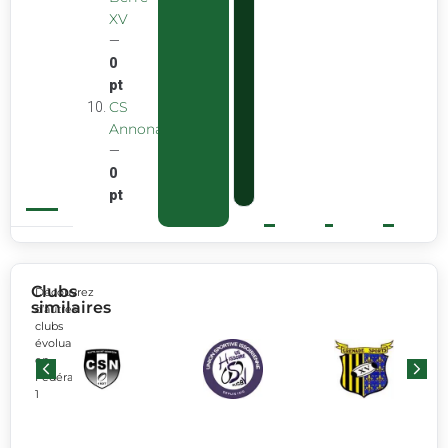
XV
—
0
pt
CS
Annonay
—
0
pt
Clubs
Découvrez
similaires
d’autres
clubs
évoluant
en
Fédérale
1