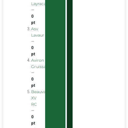
Layracaise
—
0
pt
Asv
Lavaur
—
0
pt
Aviron
Gruissanais
—
0
pt
Beauvais
XV
RC
—
0
pt