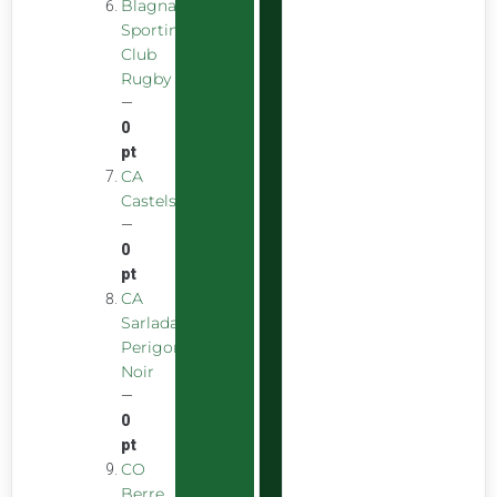
Blagnac
Sporting
Club
Rugby
—
0
pt
CA
Castelsarrasinois
—
0
pt
CA
Sarladais
Perigord
Noir
—
0
pt
CO
Berre