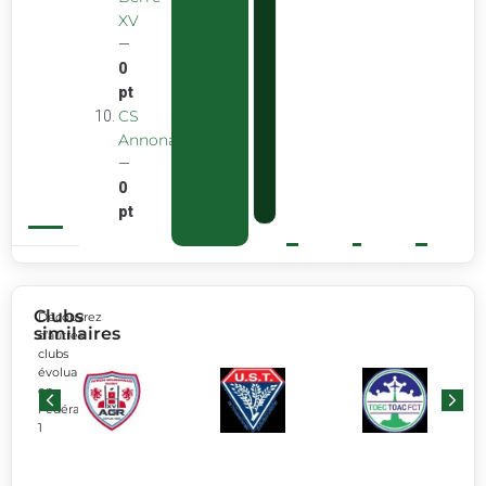
XV
—
0
pt
CS
Annonay
—
0
pt
Clubs
Découvrez
similaires
d’autres
clubs
évoluant
en
Fédérale
1