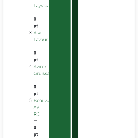
Layracaise
—
0
pt
Asv
Lavaur
—
0
pt
Aviron
Gruissanais
—
0
pt
Beauvais
XV
RC
—
0
pt