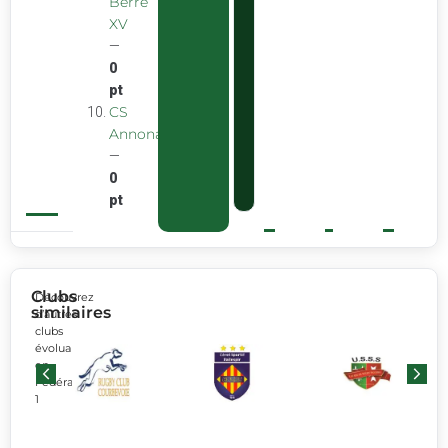
Berre
XV
—
0
pt
CS
Annonay
—
0
pt
Clubs
Découvrez
similaires
d’autres
clubs
évoluant
en
Fédérale
1