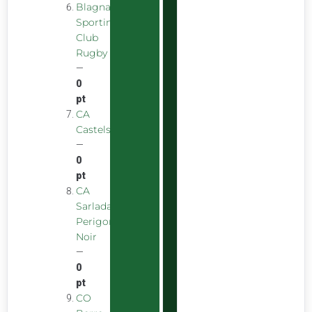
Blagnac
Sporting
Club
Rugby
—
0
pt
CA
Castelsarrasinois
—
0
pt
CA
Sarladais
Perigord
Noir
—
0
pt
CO