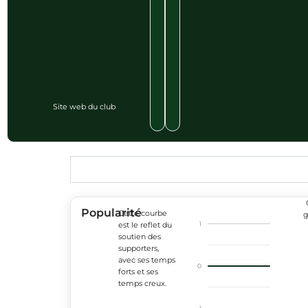
Site web du club
Popularité
Cette courbe
g
1
est le reflet du
soutien des
supporters,
avec ses temps
0
forts et ses
temps creux.
-1