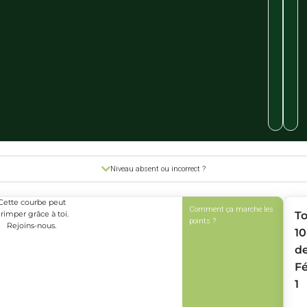
Niveau absent ou incorrect ?
Cette courbe peut
Comment ça marche les
rimper grâce à toi.
T
points ?
Rejoins-nous.
10
d
Fé
1