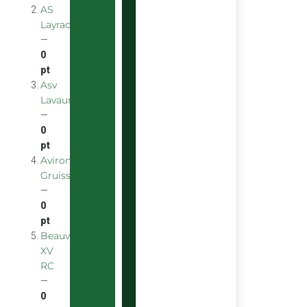
AS
Layracaise
—
0
pt
Asv
Lavaur
—
0
pt
Aviron
Gruissanais
—
0
pt
Beauvais
XV
RC
—
0