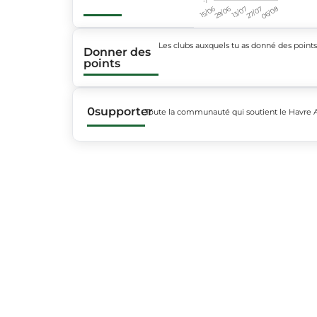
15/06
29/06
13/07
27/07
06/08
Les clubs auxquels tu as donné des point
Donner des
points
0
supporter
Toute la communauté qui soutient le Havre 