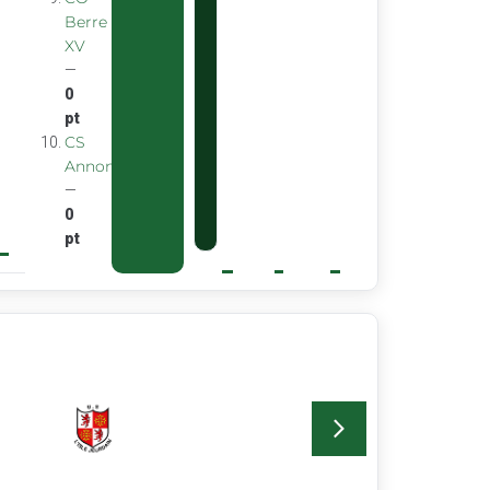
Berre
XV
—
0
pt
CS
Annonay
—
0
pt