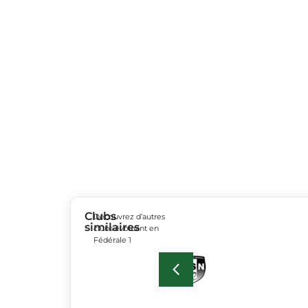
Clubs
Découvrez d’autres
similaires
clubs évoluant en
Fédérale 1