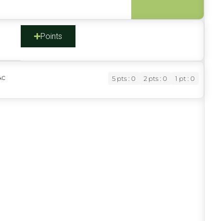
s
Points
AC
5 pts : 0
2 pts : 0
1 pt : 0