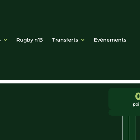
s
Rugby n’B
Transferts
Evènements
Ligue
Vill
:
:
poi
Norma
Le
Hav