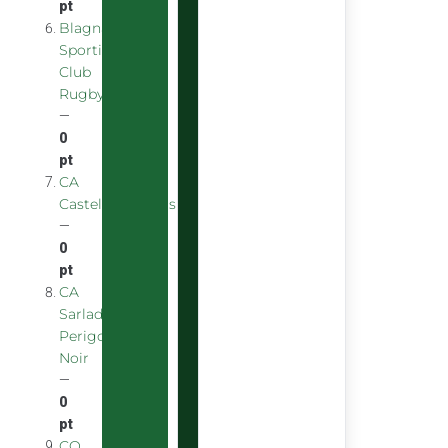
pt
Blagnac
Sporting
Club
Rugby
—
0
pt
CA
Castelsarrasinois
—
0
pt
CA
Sarladais
Perigord
Noir
—
0
pt
CO