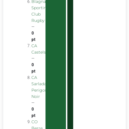
Blagnac
Sporting
Club
Rugby
—
0
pt
CA
Castelsarrasinois
—
0
pt
CA
Sarladais
Perigord
Noir
—
0
pt
CO
Berre