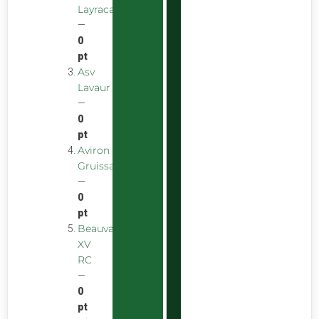
Layracaise
—
0
pt
Asv
Lavaur
—
0
pt
Aviron
Gruissanais
—
0
pt
Beauvais
XV
RC
—
0
pt