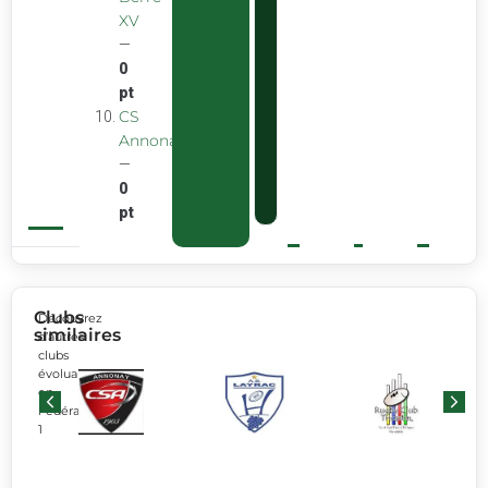
XV
—
0
pt
CS
Annonay
—
0
pt
Clubs
Découvrez
similaires
d’autres
clubs
évoluant
en
Fédérale
1