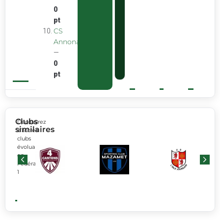
0
pt
CS
Annonay
—
0
pt
Clubs
Découvrez
similaires
d’autres
clubs
évoluant
en
Fédérale
1