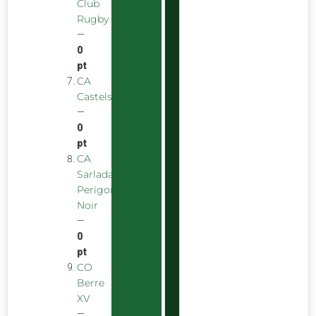
Club
Rugby
—
0
pt
CA
Castelsarrasinois
—
0
pt
CA
Sarladais
Perigord
Noir
—
0
pt
CO
Berre
XV
—