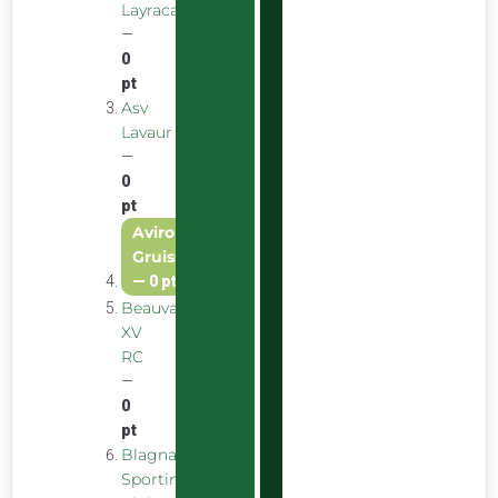
Layracaise
—
0
pt
Asv
Lavaur
—
0
pt
Aviron
Gruissanais
—
0 pt
Beauvais
XV
RC
—
0
pt
Blagnac
Sporting