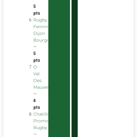
5
pts
Rugby
Feminin
Dijon
Bourgogne
—
5
pts
O
Val
Des
Mauves
—
4
pts
Chatillon
Promotion
Rugby
—