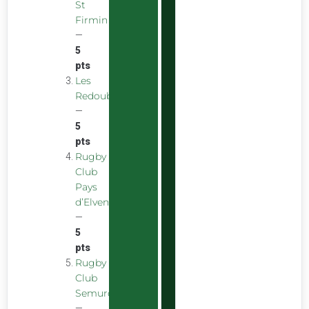
St
Firmin
—
5
pts
Les
Redoubstables
—
5
pts
Rugby
Club
Pays
d’Elven
—
5
pts
Rugby
Club
Semurois
—