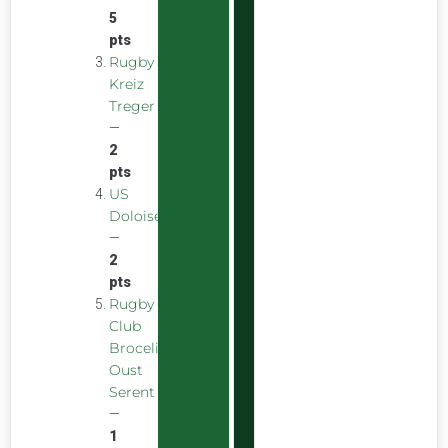
5
pts
Rugby
Kreiz
Treger
—
2
pts
US
Doloise
—
2
pts
Rugby
Club
Broceliande
Oust
Serent
—
1