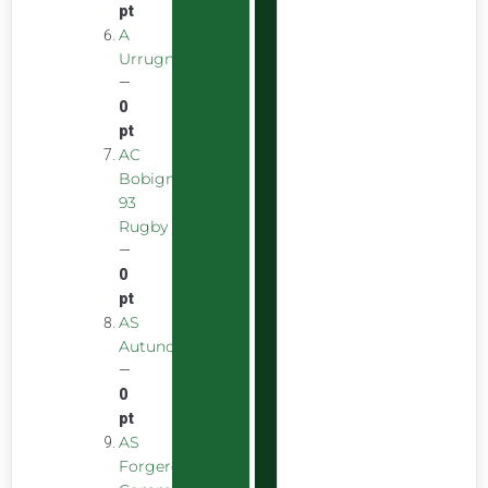
pt
A
Urrugnarrak
—
0
pt
AC
Bobigny
93
Rugby
—
0
pt
AS
Autunoise
—
0
pt
AS
Forgeron