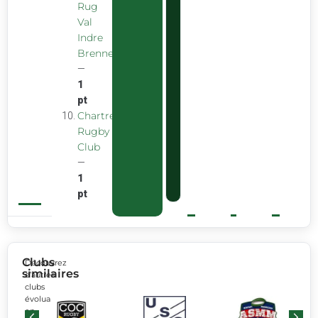
Rug
Val
Indre
Brenne
—
1
pt
Chartreuse
Rugby
Club
—
1
pt
Clubs
Découvrez
similaires
d’autres
clubs
évoluant
en