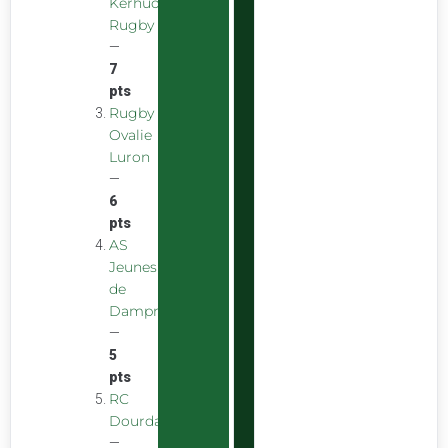
Kerhuon
Rugby
—
7
pts
Rugby
Ovalie
Luron
—
6
pts
AS
Jeunes
de
Dampniat
—
5
pts
RC
Dourdan
—