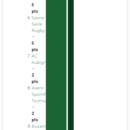
5
pts
Saone
Seille
Rugby
—
5
pts
AC
Aubigny
—
2
pts
Avenir
Sportif
Tournus
—
2
pts
Buzancais